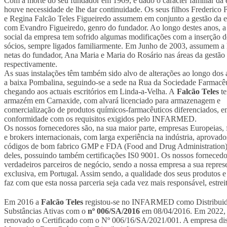
Com a morte do seu fundador em 1969, e dado o carácter familiar da
houve necessidade de lhe dar continuidade. Os seus filhos Frederico 
e Regina Falcão Teles Figueiredo assumem em conjunto a gestão da 
com Evandro Figueiredo, genro do fundador. Ao longo destes anos, a 
social da empresa tem sofrido algumas modificações com a inserção 
sócios, sempre ligados familiarmente. Em Junho de 2003, assumem a 
netas do fundador, Ana Maria e Maria do Rosário nas áreas da gestão 
respectivamente.
As suas instalações têm também sido alvo de alterações ao longo dos 
a baixa Pombalina, seguindo-se a sede na Rua da Sociedade Farmacêu
chegando aos actuais escritórios em Linda-a-Velha. A
Falcão Teles
t
armazém em Carnaxide, com alvará licenciado para armazenagem e
comercialização de produtos químicos-farmacêuticos diferenciados, 
conformidade com os requisitos exigidos pelo INFARMED.
Os nossos fornecedores são, na sua maior parte, empresas Europeias, 
e brokers internacionais, com larga experiência na indústria, aprovado
códigos de bom fabrico GMP e FDA (Food and Drug Administration)
deles, possuindo também certificações IS0 9001. Os nossos fornecedo
verdadeiros parceiros de negócio, sendo a nossa empresa a sua repres
exclusiva, em Portugal. Assim sendo, a qualidade dos seus produtos e
faz com que esta nossa parceria seja cada vez mais responsável, estreit
Em 2016 a
Falcão Teles
registou-se no INFARMED como Distribuid
Substâncias Ativas com o
nº 006/SA/2016
em 08/04/2016. Em 2022, 
renovado o Certificado com o Nº 006/16/SA/2021/001. A empresa di